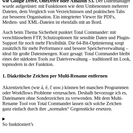
wie Google Drive, OneDrive oder Amazon S3.
Der Dateimanager
wurde aufgerüstet: mit Funktionen wie dem Umbenennen mehrerer
Dateien, dem Vergleich von Verzeichnissen und praktischen Tabs
zur besseren Organisation. Ein integrierter Viewer für PDFs,
Medien- und XML-Dateien ist ebenfalls mit an Bord.
Auch beim Thema Sicherheit punktet Total Commander: mit
verschlüsseltem FTP, Schutzoptionen für sensible Daten und Plugin-
Support für noch mehr Flexibilität. Die 64-Bit-Optimierung sorgt
zusätzlich für mehr Performance und bessere Speicherverwaltung –
ideal für große Datenmengen. Kurz gesagt: Total Commander bleibt
eines der stärksten Tools zur Dateiverwaltung – traditionell im Look,
topmodern in der Funktion.
1. Diakritische Zeichen per Multi-Rename entfernen
Akzentzeichen (wie á, é, č usw.) können bei manchen Programmen
oder Workflows Probleme verursachen. Deshalb bevorzuge ich es,
Dateinamen ohne Sonderzeichen zu verwenden. Mit dem Multi-
Rename Tool von Total Commander lassen sich solche Zeichen
ganz einfach durch ihre „normalen“ Gegenstücke ersetzen.
So funktioniert’s