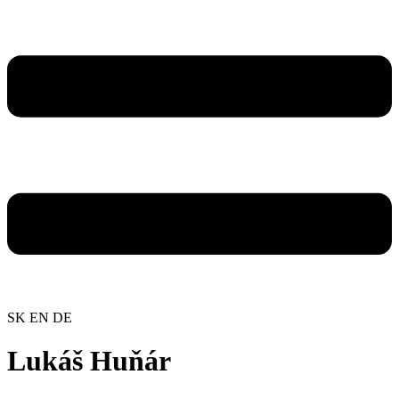
SK
EN
DE
Lukáš Huňár